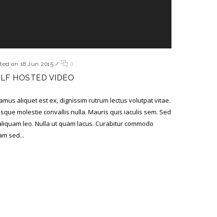
ted on 18 Jun 2015
/
0
ELF HOSTED VIDEO
amus aliquet est ex, dignissim rutrum lectus volutpat vitae.
sque molestie convallis nulla. Mauris quis iaculis sem. Sed
aliquam leo. Nulla ut quam lacus. Curabitur commodo
m sed...