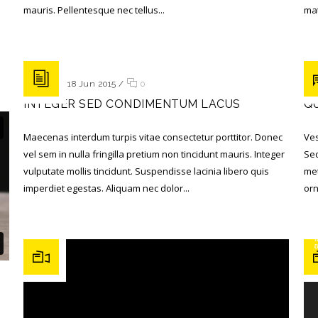
mauris. Pellentesque nec tellus...
mat
Posted on 18 Jun 2015
/
0
Pos
INTEGER SED CONDIMENTUM LACUS
Q
Maecenas interdum turpis vitae consectetur porttitor. Donec
Ves
vel sem in nulla fringilla pretium non tincidunt mauris. Integer
Sed
vulputate mollis tincidunt. Suspendisse lacinia libero quis
met
imperdiet egestas. Aliquam nec dolor...
orn
Reproductor 
M
Des