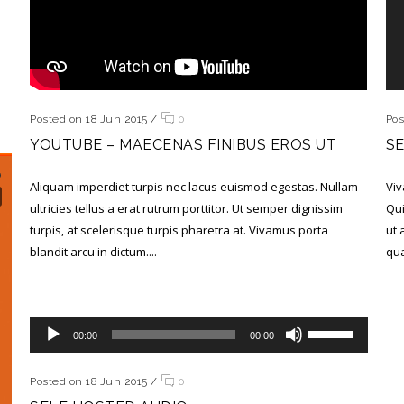
Posted on 18 Jun 2015
/
0
Pos
YOUTUBE – MAECENAS FINIBUS EROS UT
S
Aliquam imperdiet turpis nec lacus euismod egestas. Nullam
Viv
ultricies tellus a erat rutrum porttitor. Ut semper dignissim
Qui
turpis, at scelerisque turpis pharetra at. Vivamus porta
ut 
blandit arcu in dictum....
qua
Reproductor de audio
Utiliza las teclas de flecha arriba/abajo para aumentar o disminuir el volumen.
00:00
00:00
Posted on 18 Jun 2015
/
0