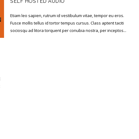
SELF HOSTED AUDIO
Etiam leo sapien, rutrum id vestibulum vitae, tempor eu eros.
Fusce mollis tellus id tortor tempus cursus. Class aptent taciti
sociosqu ad litora torquent per conubia nostra, per inceptos...
t
x