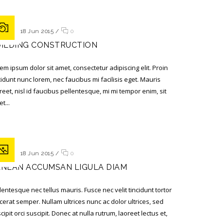
ted on 18 Jun 2015
/
0
UILDING CONSTRUCTION
em ipsum dolor sit amet, consectetur adipiscing elit. Proin
cidunt nunc lorem, nec faucibus mi facilisis eget. Mauris
reet, nisl id faucibus pellentesque, mi mi tempor enim, sit
t...
ted on 18 Jun 2015
/
0
ENEAN ACCUMSAN LIGULA DIAM
lentesque nec tellus mauris. Fusce nec velit tincidunt tortor
cerat semper. Nullam ultrices nunc ac dolor ultrices, sed
cipit orci suscipit. Donec at nulla rutrum, laoreet lectus et,