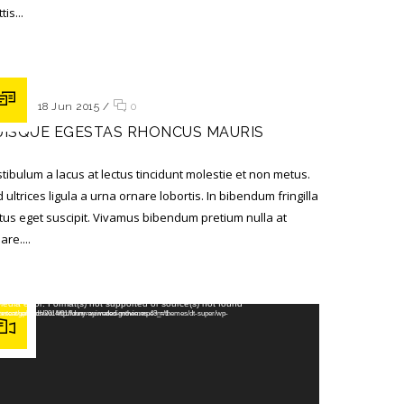
tis...
ted on 18 Jun 2015
/
0
UISQUE EGESTAS RHONCUS MAURIS
tibulum a lacus at lectus tincidunt molestie et non metus.
 ultrices ligula a urna ornare lobortis. In bibendum fringilla
us eget suscipit. Vivamus bibendum pretium nulla at
are....
de vídeo
edia error: Format(s) not supported or source(s) not found
cargar archivo: http://dummy.wedesignthemes.com/themes/dt-super/wp-content/uploads/2014/01/funny-animated-movie.mp4?_=1