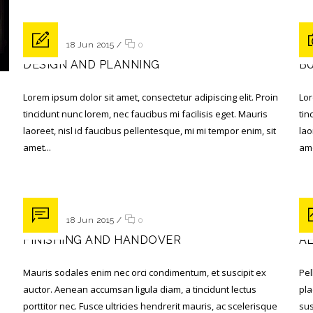
Posted on 18 Jun 2015
/
0
Pos
DESIGN AND PLANNING
B
Lorem ipsum dolor sit amet, consectetur adipiscing elit. Proin
Lor
tincidunt nunc lorem, nec faucibus mi facilisis eget. Mauris
tin
laoreet, nisl id faucibus pellentesque, mi mi tempor enim, sit
lao
amet...
ame
Posted on 18 Jun 2015
/
0
Pos
FINISHING AND HANDOVER
A
Mauris sodales enim nec orci condimentum, et suscipit ex
Pel
auctor. Aenean accumsan ligula diam, a tincidunt lectus
pla
porttitor nec. Fusce ultricies hendrerit mauris, ac scelerisque
sus