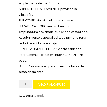
amplia gama de micrófonos.
SOPORTES DE AISLAMIENTO previene la
vibración.
FUR COVER minimiza el ruido aún más.
FIBRA DE CARBONO mango liviano con
empuñadura acolchada que brinda comodidad.
Recubrimiento especial del tubo primario para
reducir el ruido de manejo.
El POLE AJUSTABLE DE 3 ‘A 12’ está cableado
internamente con un enchufe macho XLR en la
base.
Boom Pole viene empacado en una bolsa de
almacenamiento.
BLIMP
AÑADIR AL CARRITO
&
BOOM
Categoría:
Sonido
POLE
cantidad