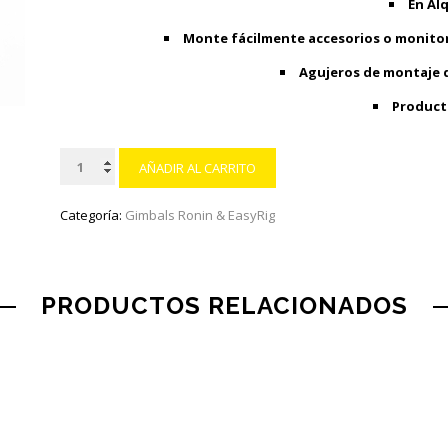
En Alq
Monte fácilmente accesorios o monitor
Agujeros de montaje de
Producto
DJI
AÑADIR AL CARRITO
DJ2057
-
Categoría:
Gimbals Ronin & EasyRig
Soporte
para
monitor
PRODUCTOS RELACIONADOS
Ronin-
MX
cantidad