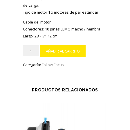
de carga.
Tipo de motor 1 x motores de par estándar
Cable del motor
Conectores: 10 pines LEMO macho / hembra
Largo: 28 «(71.12 cm)
Follow
AÑADIR AL CARRITO
Focus
inalámbrico
Categoría:
Follow Focus
Pd
movie
air
(Alcance
PRODUCTOS RELACIONADOS
100
Metros)
cantidad