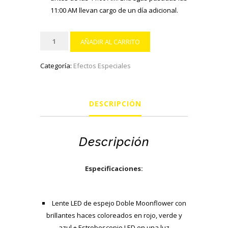
11:00 AM llevan cargo de un día adicional.
Lente
AÑADIR AL CARRITO
LED
de
Categoría:
Efectos Especiales
espejo
Doble
Moonflower
DESCRIPCIÓN
cantidad
Descripción
Especificaciones:
Lente LED de espejo Doble Moonflower con
brillantes haces coloreados en rojo, verde y
azul + Estroboscopio LED en una luz