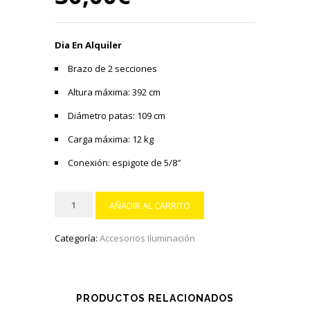
Dia En Alquiler
Brazo de 2 secciones
Altura máxima: 392 cm
Diámetro patas: 109 cm
Carga máxima: 12 kg
Conexión: espigote de 5/8″
Manfrotto
AÑADIR AL CARRITO
420
Jirafa
Categoría:
Accesorios Iluminación
o
Tripode
'Combi-
Boom'
PRODUCTOS RELACIONADOS