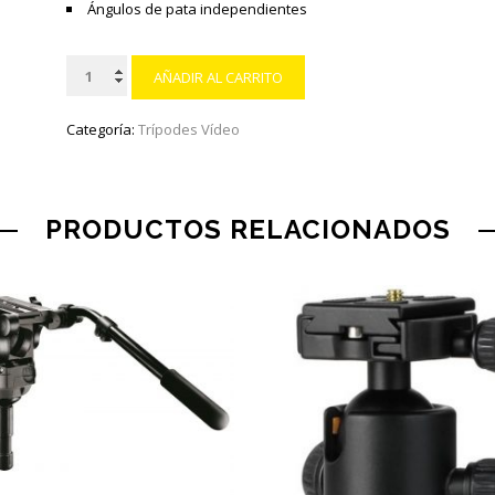
Ángulos de pata independientes
MANFROTTO
AÑADIR AL CARRITO
Hi-
Hat
Categoría:
Trípodes Vídeo
(65-
75
MM)
PRODUCTOS RELACIONADOS
cantidad