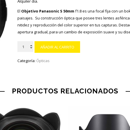
Alquiler dia.
El
Objetivo Panasonic S 50mm
f1.8 es una focal fija con un bo
paisajes. Su construcción óptica que posee tres lentes asféric
nitidez y reproducción del color superior en tus capturas. Dest
apertura gradual, para un cambio de exposición suave y su dis
PANASONIC
AÑADIR AL CARRITO
S
50MM
Categoría:
Ópticas
F1.8
Leica
L
cantidad
PRODUCTOS RELACIONADOS