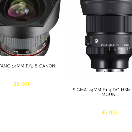
ANG 14MM F/2.8 CANON
25,00
€
SIGMA 24MM F1.4 DG HSM 
MOUNT
45,00
€