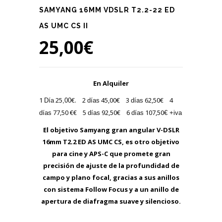
SAMYANG 16MM VDSLR T2.2-22 ED
AS UMC CS II
25,00
€
En Alquiler
1
25
€. 2
45,00€ 3
62,50€ 4
Día
,00
días
días
77,50 €€ 5
92,50€ 6
107,50
días
días
días
€
+iva
El objetivo Samyang gran angular V-DSLR
16mm T2.2 ED AS UMC CS, es otro objetivo
para cine y APS-C que promete gran
precisión de ajuste de la profundidad de
campo y plano focal, gracias a sus anillos
con sistema Follow Focus y a un anillo de
apertura de diafragma suave y silencioso.