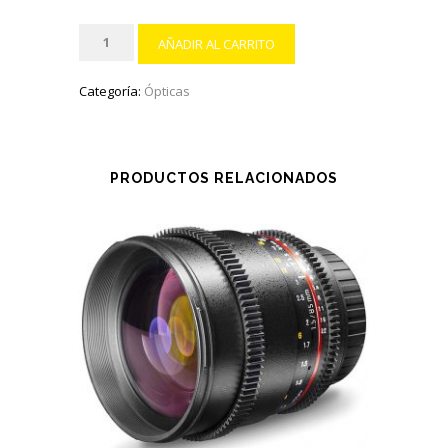
Samyang
AÑADIR AL CARRITO
16mm
VDSLR
Categoría:
Ópticas
T2.2-
22
ED
AS
PRODUCTOS RELACIONADOS
UMC
CS
II
cantidad