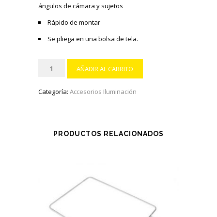
ángulos de cámara y sujetos
Rápido de montar
Se pliega en una bolsa de tela.
Chromakey
AÑADIR AL CARRITO
4×2,35m
más
Categoría:
Accesorios Iluminación
soportes
cantidad
PRODUCTOS RELACIONADOS