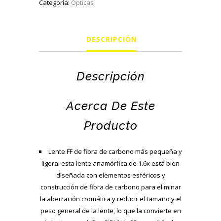
Categoría:
Ópticas
T2.9
1.6X
Full
DESCRIPCIÓN
Frame
Carbono
Fibra
Descripción
Anamorphic
(Nature
Acerca De Este
Flares,
L
Producto
Mount)
cantidad
Lente FF de fibra de carbono más pequeña y
ligera: esta lente anamórfica de 1.6x está bien
diseñada con elementos esféricos y
construcción de fibra de carbono para eliminar
la aberración cromática y reducir el tamaño y el
peso general de la lente, lo que la convierte en